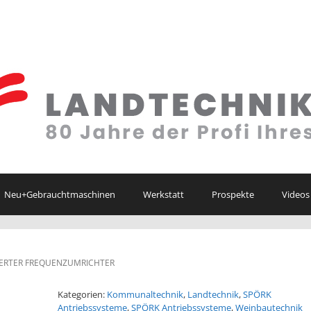
Neu+Gebrauchtmaschinen
Werkstatt
Prospekte
Videos
UERTER FREQUENZUMRICHTER
Kategorien:
Kommunaltechnik
,
Landtechnik
,
SPÖRK
Antriebssysteme
,
SPÖRK Antriebssysteme
,
Weinbautechnik