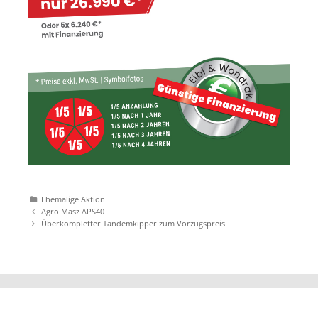
Katgeorien
Ehemalige Aktion
Artikel-
Agro Masz APS40
Navigation
Überkompletter Tandemkipper zum Vorzugspreis