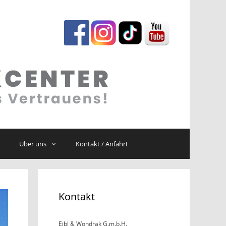
Über uns
Kontakt / Anfahrt
Kontakt
Eibl & Wondrak G.m.b.H.