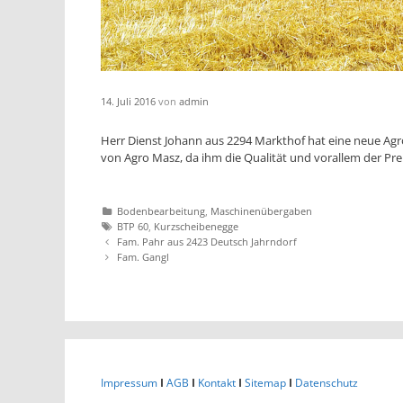
14. Juli 2016
von
admin
Herr Dienst Johann aus 2294 Markthof hat eine neue Ag
von Agro Masz, da ihm die Qualität und vorallem der Prei
Katgeorien
Bodenbearbeitung
,
Maschinenübergaben
Tags
BTP 60
,
Kurzscheibenegge
Artikel-
Fam. Pahr aus 2423 Deutsch Jahrndorf
Navigation
Fam. Gangl
Impressum
I
AGB
I
Kontakt
I
Sitemap
I
Datenschutz