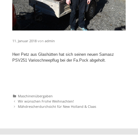
11. Januar 2018
von
admin
Herr Petz aus Glashütten hat sich seinen neuen Samasz
PSV251 Varioschneepflug bei der Fa.Pock abgeholt.
Katgeorien
Maschinenübergaben
Artikel-
Wir wünschen Frohe Weihnachten!
Navigation
Mähdrescherdurchsicht für New Holland & Claas