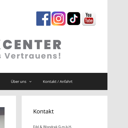
Über uns
Kontakt / Anfahrt
Kontakt
Eibl & Wondrak G.m.b.H.