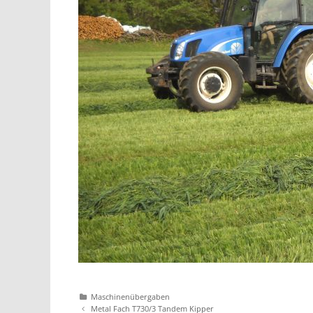
Katgeorien
Maschinenübergaben
Artikel-
Metal Fach T730/3 Tandem Kipper