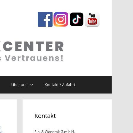
Über uns
Kontakt / Anfahrt
Kontakt
Eibl & Wondrak G.m.b.H.