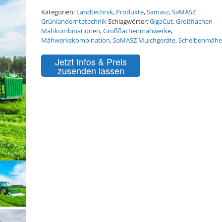
Kategorien:
Landtechnik
,
Produkte
,
Samasz
,
SaMASZ
Grünlanderntetechnik
Schlagwörter:
GigaCut
,
Großflächen-
Mähkombinationen
,
Großflächenmähwerke
,
Mähwerkskombination
,
SaMASZ Mulchgeräte
,
Scheibenmähe
Jetzt Infos & Preis
zusenden lassen