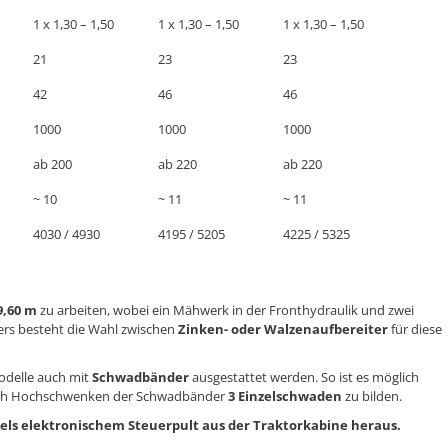
1 x 1,30 – 1,50
1 x 1,30 – 1,50
1 x 1,30 – 1,50
21
23
23
42
46
46
1000
1000
1000
ab 200
ab 220
ab 220
~ 10
~ 11
~ 11
4030 / 4930
4195 / 5205
4225 / 5325
9,60 m
zu arbeiten, wobei ein Mähwerk in der Fronthydraulik und zwei
rs besteht die Wahl zwischen
Zinken- oder Walzenaufbereiter
für diese
odelle auch mit
Schwadbänder
ausgestattet werden. So ist es möglich
ch Hochschwenken der Schwadbänder
3 Einzelschwaden
zu bilden.
els elektronischem Steuerpult aus der Traktorkabine heraus.