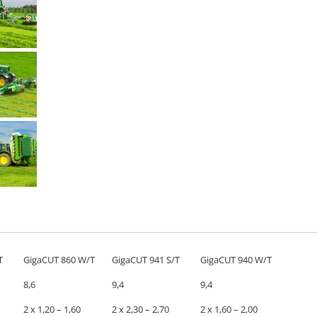
T
GigaCUT 860 W/T
GigaCUT 941 S/T
GigaCUT 940 W/T
8,6
9,4
9,4
2 x 1,20 – 1,60
2 x 2,30 – 2,70
2 x 1,60 – 2,00