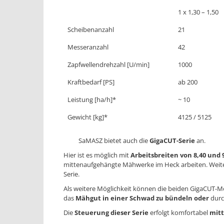
1 x 1,30 – 1,50
Scheibenanzahl
21
Messeranzahl
42
Zapfwellendrehzahl [U/min]
1000
Kraftbedarf [PS]
ab 200
Leistung [ha/h]*
~ 10
Gewicht [kg]*
4125 / 5125
SaMASZ bietet auch
die
GigaCUT-Serie
an.
Hier ist es möglich mit
Arbeitsbreiten von 8,40 und 
mittenaufgehängte Mähwerke im Heck arbeiten. Weite
Serie.
Als weitere Möglichkeit können die beiden GigaCUT-M
das
Mähgut in einer Schwad zu bündeln oder
dur
Die
Steuerung dieser Serie
erfolgt komfortabel
mitt