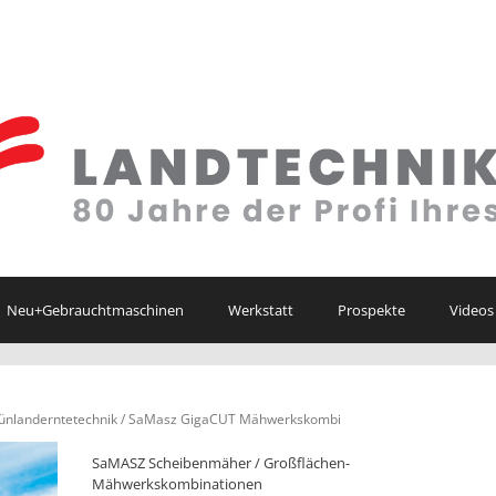
Neu+Gebrauchtmaschinen
Werkstatt
Prospekte
Videos
nlanderntetechnik
/ SaMasz GigaCUT Mähwerkskombi
SaMASZ Scheibenmäher / Großflächen-
Mähwerkskombinationen