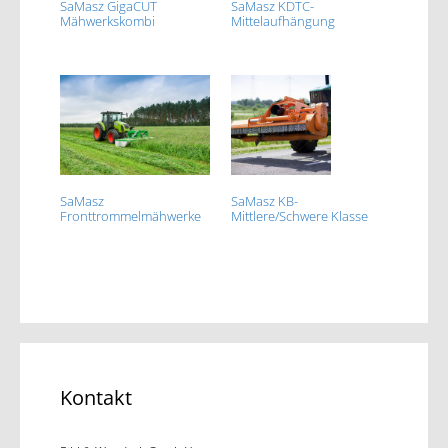
SaMasz GigaCUT
SaMasz KDTC-
Mähwerkskombi
Mittelaufhängung
SaMasz
SaMasz KB-
Fronttrommelmähwerke
Mittlere/Schwere Klasse
Kontakt