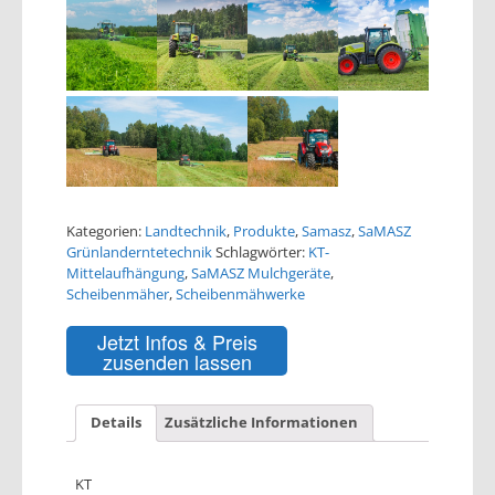
Kategorien:
Landtechnik
,
Produkte
,
Samasz
,
SaMASZ
Grünlanderntetechnik
Schlagwörter:
KT-
Mittelaufhängung
,
SaMASZ Mulchgeräte
,
Scheibenmäher
,
Scheibenmähwerke
Jetzt Infos & Preis
zusenden lassen
Details
Zusätzliche Informationen
KT