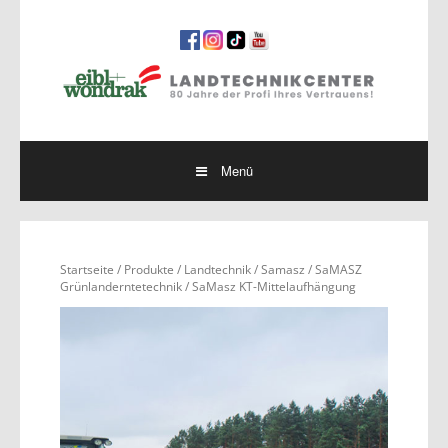
Springe
zum
Inhalt
Menü
Startseite
/
Produkte
/
Landtechnik
/
Samasz
/
SaMASZ
Grünlanderntetechnik
/ SaMasz KT-Mittelaufhängung