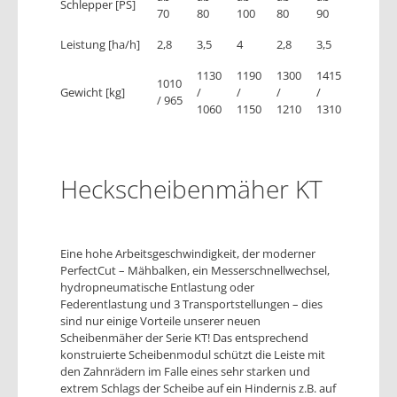
Schlepper [PS]
70
80
100
80
90
Leistung [ha/h]
2,8
3,5
4
2,8
3,5
1130
1190
1300
1415
1010
Gewicht [kg]
/
/
/
/
/ 965
1060
1150
1210
1310
Heckscheibenmäher KT
Eine hohe Arbeitsgeschwindigkeit, der moderner
PerfectCut – Mähbalken, ein Messerschnellwechsel,
hydropneumatische Entlastung oder
Federentlastung und 3 Transportstellungen – dies
sind nur einige Vorteile unserer neuen
Scheibenmäher der Serie KT! Das entsprechend
konstruierte Scheibenmodul schützt die Leiste mit
den Zahnrädern im Falle eines sehr starken und
extrem Schlags der Scheibe auf ein Hindernis z.B. auf