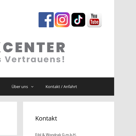
Über uns
Kontakt / Anfahrt
Kontakt
Eibl & Wondrak G.m.b.H.