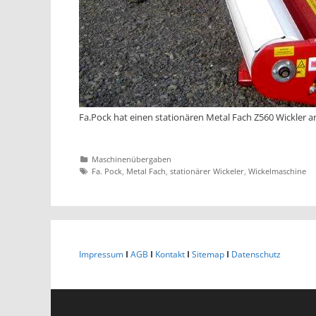
Fa.Pock hat einen stationären Metal Fach Z560 Wickler 
Katgeorien
Maschinenübergaben
Tags
Fa. Pock
,
Metal Fach
,
stationärer Wickeler
,
Wickelmaschine
Impressum
I
AGB
I
Kontakt
I
Sitemap
I
Datenschutz